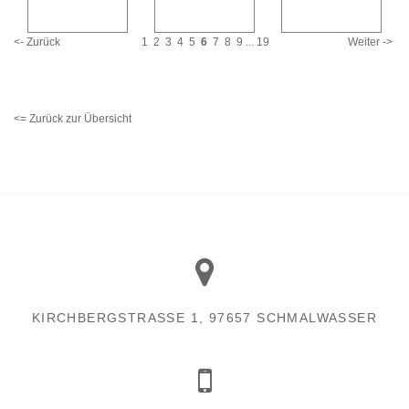
<- Zurück
1
2
3
4
5
6
7
8
9
...
19
Weiter ->
<= Zurück zur Übersicht
KIRCHBERGSTRASSE 1, 97657 SCHMALWASSER