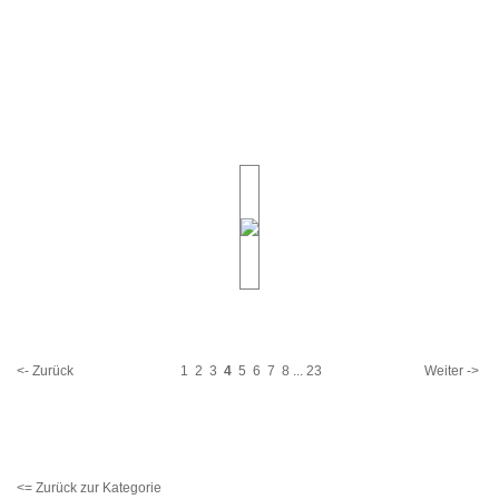
<- Zurück
1
2
3
4
5
6
7
8
...
23
Weiter ->
<= Zurück zur Kategorie